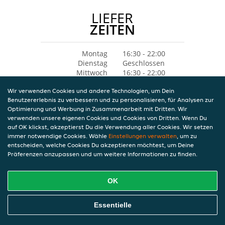
LIEFER
ZEITEN
Montag
16:30 - 22:00
Dienstag
Geschlossen
Mittwoch
16:30 - 22:00
Donnerstag
16:30 - 22:00
Wir verwenden Cookies und andere Technologien, um Dein
Freitag
16:30 - 22:00
Benutzererlebnis zu verbessern und zu personalisieren, für Analysen zur
Samstag
16:00 - 22:00
Optimierung und Werbung in Zusammenarbeit mit Dritten. Wir
Sonntag
12:30 - 22:00
verwenden unsere eigenen Cookies und Cookies von Dritten. Wenn Du
auf OK klickst, akzeptierst Du die Verwendung aller Cookies. Wir setzen
immer notwendige Cookies. Wähle
Einstellungen verwalten
, um zu
entscheiden, welche Cookies Du akzeptieren möchtest, um Deine
Präferenzen anzupassen und um weitere Informationen zu finden.
OK
Essentielle